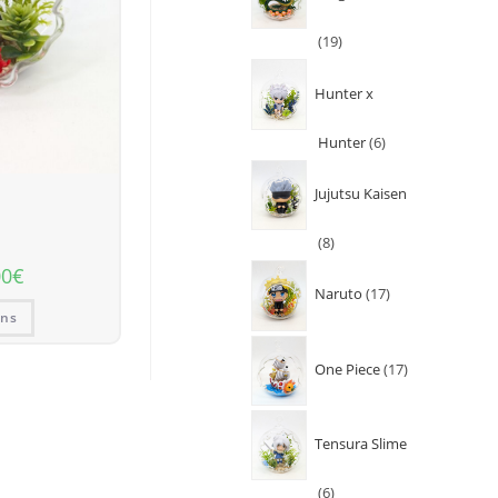
19
Hunter x
Hunter
6
Jujutsu Kaisen
8
00
€
Naruto
17
ons
One Piece
17
Tensura Slime
6