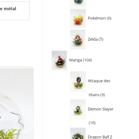
le métal
Pokémon
6
Zelda
5
Manga
104
Attaque des
titans
9
Demon Slayer
16
Dragon Ball Z