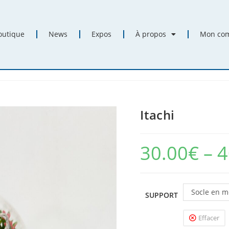
outique
News
Expos
À propos
Mon co
Itachi
30.00
€
–
4
Socle en m
SUPPORT
Effacer