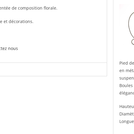
entée de composition florale.
e et décorations.
ctez nous
Pied d
en mét
suspen
Boules
élégan
Hauteu
Diamèt
Longue