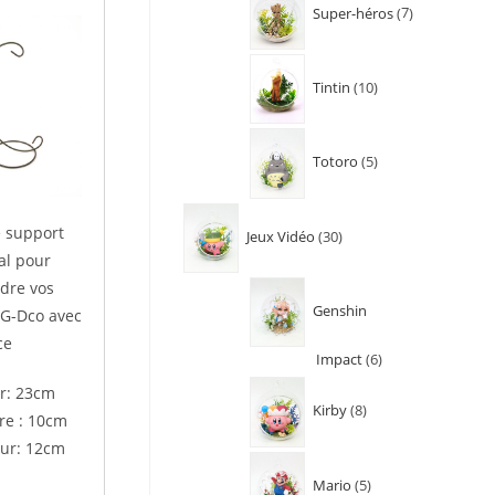
Super-héros
7
Tintin
10
Totoro
5
e support
Jeux Vidéo
30
al pour
dre vos
Genshin
 G-Dco avec
ce
Impact
6
r: 23cm
Kirby
8
re : 10cm
ur: 12cm
Mario
5