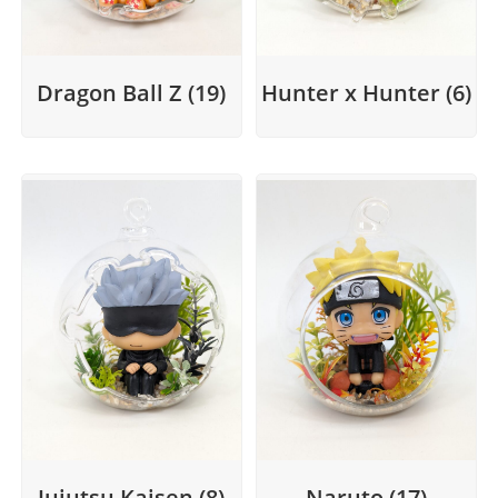
Dragon Ball Z
(19)
Hunter x Hunter
(6)
Jujutsu Kaisen
(8)
Naruto
(17)