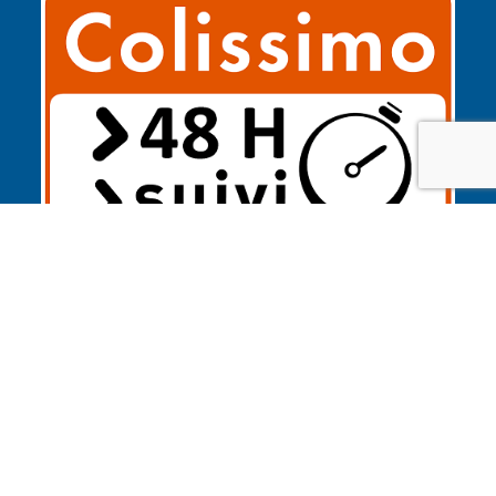
Confidentilité
CGV
F.A.Q
Nous contactez