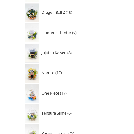
Dragon Ball Z
19
Hunter x Hunter
6
Jujutsu Kaisen
8
Naruto
17
One Piece
17
Tensura Slime
6
Yosuga no sora
6