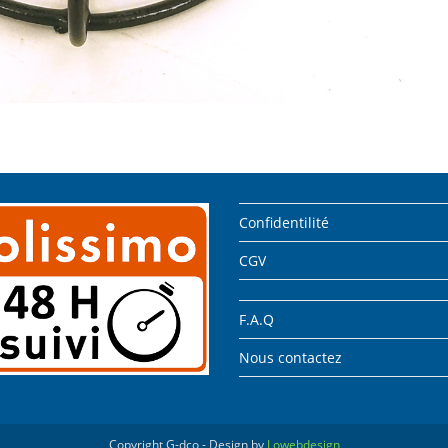
Confidentilité
CGV
F.A.Q
Nous contactez
Copyright G-dco - Design by
Lowebdesign