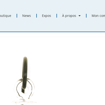
outique
News
Expos
À propos
Mon co