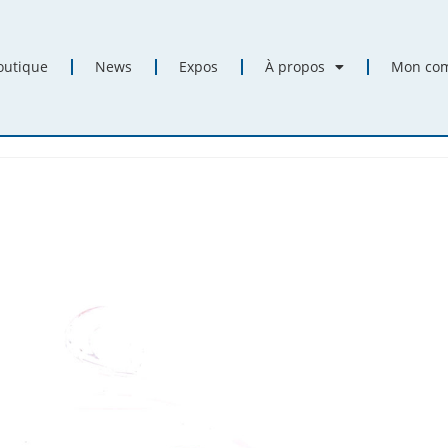
outique
News
Expos
À propos
Mon co