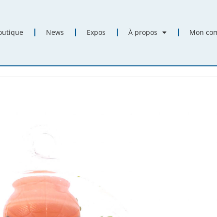
outique
News
Expos
À propos
Mon co