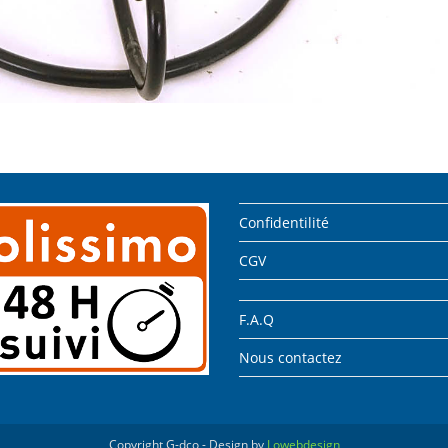
Confidentilité
CGV
F.A.Q
Nous contactez
Copyright G-dco - Design by
Lowebdesign