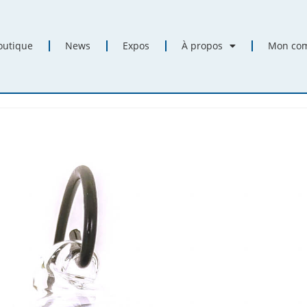
outique
News
Expos
À propos
Mon co