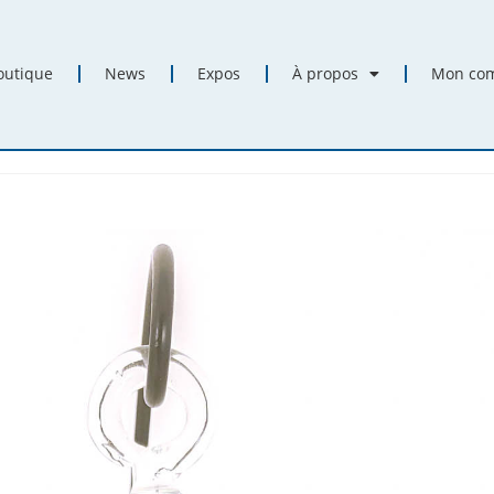
outique
News
Expos
À propos
Mon co