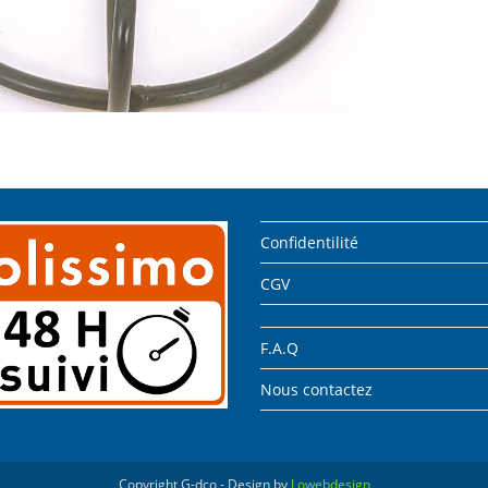
Confidentilité
CGV
F.A.Q
Nous contactez
Copyright G-dco - Design by
Lowebdesign