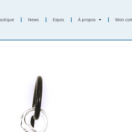
outique
News
Expos
À propos
Mon co