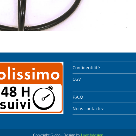
Confidentilité
CGV
F.A.Q
Nous contactez
Copyright G-dco - Design by
Lowebdesign